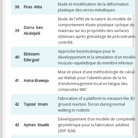
Etude et modélisation de la déformation
38
Firas Attia
plastique des verres métalliques
Etude de l'effet de la nature du modèle de
comportement élasto-plastique cyclique du
Dorra ben
39
matériau sur les propriétés des surfaces
Abdeljelil
obtenues après grenaillage de précontrainte
contrôlé.
Approche biomécanique pour le
Ebtissem
40
développement et la simulation d'un modèle
Ederguel
musculo-squelettique du membre inferieur.
Mise en place d'une méthodologie de calcul
sur Matlab pour l'identification de la loi
41
Asma khawaja
d'endommagement local en fatigue des
composites SMC
Fabrication of a platform to measure the 3D
42
Tayssir Imam
ground reaction forces during normal
walking in rodents
Développement d'un modèle de complexité
43
Aymen Maatki
géométrique pour la fabrication additive
(3DP-SLM).