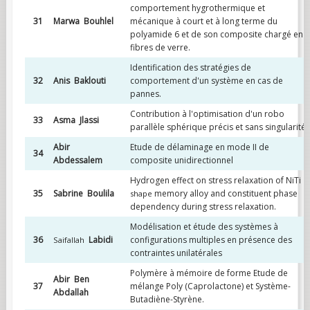
comportement hygrothermique et
31
Marwa Bouhlel
mécanique à court et à long terme du
polyamide 6 et de son composite chargé en
fibres de verre.
Identification des stratégies de
32
Anis Baklouti
comportement d'un système en cas de
pannes.
Contribution à l'optimisation d'un robo
33
Asma Jlassi
parallèle sphérique précis et sans singularité
Abir
Etude de délaminage en mode II de
34
Abdessalem
composite unidirectionnel
Hydrogen effect on stress relaxation of NiTi
35
Sabrine Boulila
memory alloy and constituent phase
shape
dependency during stress relaxation.
Modélisation et étude des systèmes à
36
Labidi
configurations multiples en présence des
Saifallah
contraintes unilatérales
Polymère à mémoire de forme Etude de
Abir Ben
37
mélange Poly (Caprolactone) et Système-
Abdallah
Butadiène-Styrène.