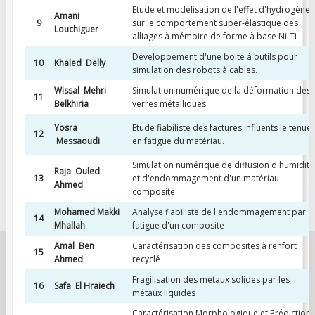
Etude et modélisation de l'effet d'hydrogène
Amani
9
sur le comportement super-élastique des
Louchiguer
alliages à mémoire de forme à base Ni-Ti
Développement d'une boite à outils pour
10
Khaled Delly
simulation des robots à cables.
Wissal Mehri
Simulation numérique de la déformation des
11
Belkhiria
verres métalliques
Yosra
Etude fiabiliste des factures influents le tenue
12
Messaoudi
en fatigue du matériau.
Simulation numérique de diffusion d'humidité
Raja Ouled
13
et d'endommagement d'un matériau
Ahmed
composite.
Mohamed Makki
Analyse fiabiliste de l'endommagement par
14
Mhallah
fatigue d'un composite
Amal Ben
Caractérisation des composites à renfort
15
Ahmed
recyclé
Fragilisation des métaux solides par les
16
Safa El Hraiech
métaux liquides
Caractérisation Morphologique et Prédiction