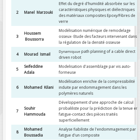
Effet du degré d'humidité absorbée sur les
caractéristiques physiques et diélectriques
FIELDS MARKED WITH AN ASTERISK (*)
2
Manel Marzouki
des matériaux composites Epoxy/Fibres de
ARE REQUIRED.
verre
REGISTER
Modélisation numérique de remodelage
Houssem
3
osseux- Etude des facteurs intervenant dans
Boussorra
la régulation de la densité osseuse
path planning of a cable direct
Dynamiquue
4
Mourad Ismail
driven robot
Seifeddine
Modelisation d'assemblage par vis auto-
5
Adala
formeuse
Modélisation enrichie de la compressibilité
6
Mohamed Kilani
induite par endommagement dans les
polymères naturels
Développement d'une approche de calcul
Souhir
probaliliste pour la prédiction de la tenue en
7
Hammouda
fatigue-contact des pièces traités
superficiellement
Mohamed
Analyse fiabiliste de l'endommagement par
8
Boussadia
fatigue d'un composite