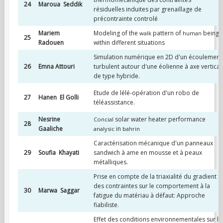
24
Maroua Seddik
résiduelles induites par grenaillage de
précontrainte controlé
Mariem
Modeling of the
pattern of
being
walk
human
25
Radouen
within different situations
Simulation numérique en 2D d'un écoulement
26
Emna Attouri
turbulent autour d'une éolienne à axe vertical
de type hybride.
Etude de lélé-opération d'un robo de
27
Hanen El Golli
téléassistance.
Nesrine
solar water heater performance
Concial
28
Gaaliche
in
analysic
bahrin
Caractérisation mécanique d'un panneaux
29
Soufia Khayati
sandwich à ame en mousse et à peaux
métalliques.
Prise en compte de la triaxialité du gradient
des contraintes sur le comportement à la
30
Marwa Saggar
fatigue du matériau à défaut: Approche
fiabiliste.
Effet des conditions environnementales sur le