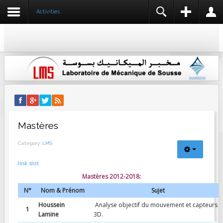
Activities
REGISTER
LOGIN
USERNAME
NAME *
PASSWORD
USERNAME *
EMAIL ADDRESS *
REMEMBER ME
LOG IN
Mastères
CONFIRM EMAIL ADDRESS *
Create an account
Category:
LMS
Forgot your username?
Forgot your password?
link slot
PASSWORD *
Mastères 2012-2018:
N°
Nom & Prénom
Sujet
Houssein
Analyse objectif du mouvement et capteurs
CONFIRM PASSWORD *
1
Lamine
3D.