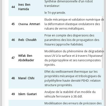
Synthèse dimensionnelle d'un robot
Ines Ben
translateur:
44
Hamida
le Tri-pyramide.
Etude mécanique et validation numérique de
45
Ammari
la déformation élastique ondulatoire des
Cheima
rubans de verres métalliques
.
Prise en compte des dispersions des
46
Iheb Chouikh
paramètres des lois de propagation des
fissures (approche fiabiliste).
Modélisation du phénomène de dégradation
Wifak Ben
sous UV à la surface et à travers l'épaisseur
47
Abdelkader
du polypropylène et ses nanocomposites
injectés.
Effet du vieillissement thermique sur les
propriétés mécanique et tribologiques du
48
Manel Chihi
polyéthylène haute densité PEHD: relation
structure propriétés.
Analyse de la stabilité d'un modèle du
49
Islem Guetari
véhicule ferroviaire à 38 ddl.
Modélisation des erreurs de précision des