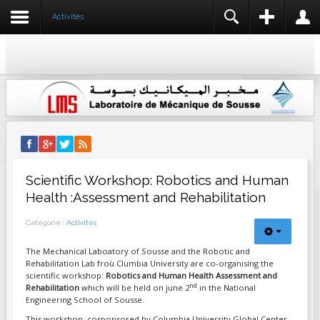
Activités
REGISTER
LOGIN
IDENTIFIANT
NOM *
MOT DE PASSE
IDENTIFIANT *
ADRESSE E-MAIL *
SE SOUVENIR DE MOI
CONNEXION
Scientific Workshop: Robotics and Human
CONFIRMER L'ADRESSE E-MAIL *
Health :Assessment and Rehabilitation
Créer un compte
Identifiant oublié ?
Catégorie :
Activités
Mot de passe oublié ?
MOT DE PASSE *
The Mechanical Laboatory of Sousse and the Robotic and
Rehabilitation Lab froù Clumbia University are co-organising the
scientific workshop:
Robotics and Human Health Assessment and
nd
Rehabilitation
which will be held on june 2
in the National
CONFIRMEZ LE MOT DE PASSE *
Engineering School of Sousse.
This workshop, cosponsored by Columbia University Global Center