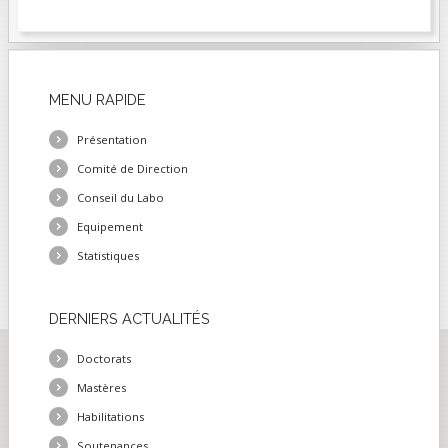
MENU
RAPIDE
Présentation
Comité de Direction
Conseil du Labo
Equipement
Statistiques
DERNIERS
ACTUALITÉS
Doctorats
Mastères
Habilitations
Soutenances