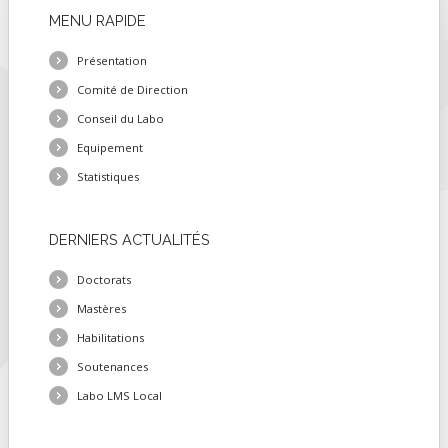
MENU
RAPIDE
FIELDS MARKED WITH AN ASTERISK (*)
ARE REQUIRED.
Présentation
Comité de Direction
S'INSCRIRE
Conseil du Labo
Equipement
Statistiques
DERNIERS
ACTUALITÉS
Doctorats
Mastères
Habilitations
Soutenances
Labo LMS Local