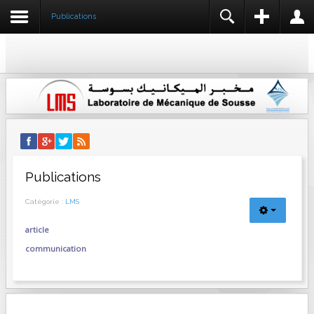
Publications
REGISTER
LOGIN
IDENTIFIANT
NOM *
MOT DE PASSE
IDENTIFIANT *
ADRESSE E-MAIL *
SE SOUVENIR DE MOI
CONNEXION
Publications
CONFIRMER L'ADRESSE E-MAIL *
Créer un compte
Catégorie :
LMS
Identifiant oublié ?
Mot de passe oublié ?
article
MOT DE PASSE *
communication
CONFIRMEZ LE MOT DE PASSE *