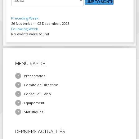
JUMP TO MONTH
FIELDS MARKED WITH AN ASTERISK (*)
ARE REQUIRED.
Preceding Week
26 November - 02 December, 2023
S'INSCRIRE
Following Week
No events were found
MENU
RAPIDE
Présentation
Comité de Direction
Conseil du Labo
Equipement
Statistiques
DERNIERS
ACTUALITÉS