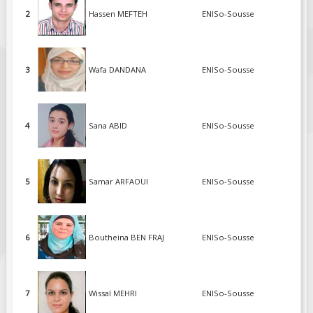
2
Hassen MEFTEH
ENISo-Sousse
FIELDS MARKED WITH AN ASTERISK (*)
ARE REQUIRED.
S'INSCRIRE
3
Wafa DANDANA
ENISo-Sousse
4
Sana ABID
ENISo-Sousse
5
Samar ARFAOUI
ENISo-Sousse
6
Boutheina BEN FRAJ
ENISo-Sousse
7
Wissal MEHRI
ENISo-Sousse