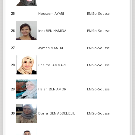
25
Houssem AYARI
ENISo-Sousse
26
Ines BEN HAMIDA
ENISo-Sousse
27
Aymen MAATKI
ENISo-Sousse
28
Cheima AMMARI
ENISo-Sousse
29
Hajer BEN AMOR
ENISo-Sousse
30
Dorra BEN ABDELJELIL
ENISo-Sousse