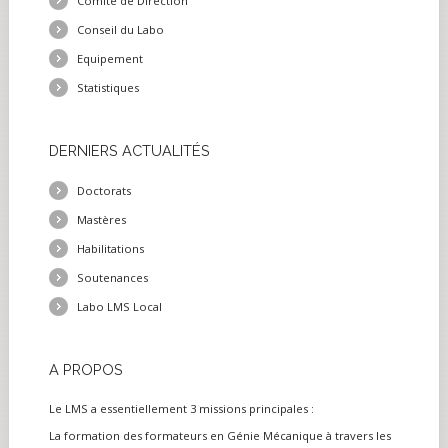
Comité de Direction
Conseil du Labo
Equipement
Statistiques
DERNIERS
ACTUALITÉS
Doctorats
Mastères
Habilitations
Soutenances
Labo LMS Local
A
PROPOS
Le LMS a essentiellement 3 missions principales :
La formation des formateurs en Génie Mécanique à travers les