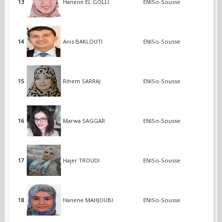
13
Hanene EL GOLLI
ENISo-Sousse
14
Anis BAKLOUTI
ENISo-Sousse
15
Rihem SARRAJ
ENISo-Sousse
16
Marwa SAGGAR
ENISo-Sousse
17
Hajer TROUDI
ENISo-Sousse
18
Hanene MAHJOUBI
ENISo-Sousse