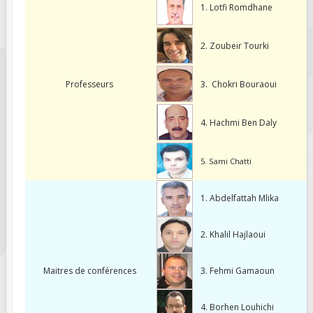
1. Lotfi Romdhane
FIELDS MARKED WITH AN ASTERISK (*)
ARE REQUIRED.
2. Zoubeir Tourki
S'INSCRIRE
Professeurs
3. Chokri Bouraoui
4. Hachmi Ben Daly
5. Sami Chatti
1. Abdelfattah Mlika
2. Khalil Hajlaoui
Maitres de conférences
3. Fehmi Gamaoun
4. Borhen Louhichi