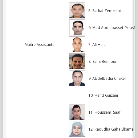
5. Farhat Zemzemi
6. Med Abdelbasset Yousfi
Maître Assistants
7. Ali Helali
8. Sami Bennour
9. Abdelbadia
Chaker
10. Hend Guizani
11. Houssem Saafi
12. Raoudha Gaha Elkamel