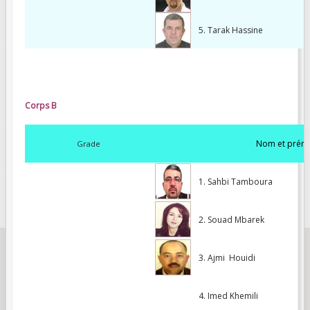
5. Tarak Hassine
Corps B
Nom et prén
Grade
1. Sahbi Tamboura
2. Souad Mbarek
3. Ajmi Houidi
4. Imed Khemili