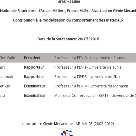
Tarek Hassine
Nationale Supérieure d’Arts et Métiers, France Maître Assistant en Génie Mécani
Contribution à la modélisation du comportement des
matériaux
Date de la Soutenance: 28/ 07/ 2016
Ben Daly
Président
Professeur à l'ENISo-Université de Sousse
sri
Rapporteur
Professeur à l'ENIT- Université de Tunis
 Dammak
Rapporteur
Professeur à l'IPEIS - Université de Sfax
r Zidi
Examinateur
Professeur à l'ENIM- Université de Monastir
tti
Examinateur
Maître de Conférence à l'ISSATS - Université de
L
aboratoire
G
énie
M
écanique LAB-MA-05 (2002-2012)