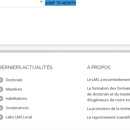
JUMP TO MONTH
DERNIERS
ACTUALITÉS
A
PROPOS
Le LMS a essentiellement
Doctorats
La formation des format
Mastères
de doctorats et du maste
Habilitations
d’ingénieurs de notre ins
Soutenances
La promotion de la reche
Labo LMS Local
Le rayonnement scientifiq