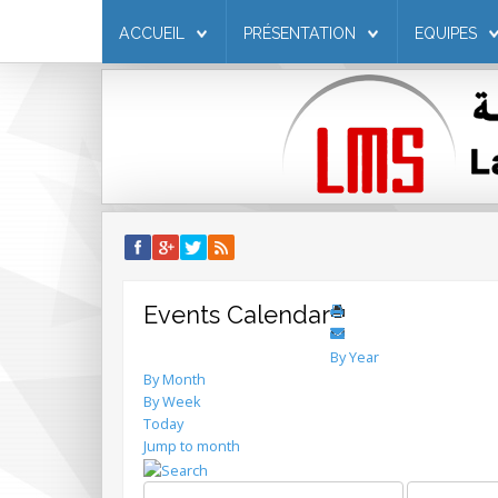
ACCUEIL
PRÉSENTATION
EQUIPES
Events Calendar
By Year
By Month
By Week
Today
Jump to month