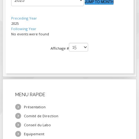
JUMP TO MONTH
FIELDS MARKED WITH AN ASTERISK (*)
ARE REQUIRED.
Preceding Year
2025
S'INSCRIRE
Following Year
No events were found
PAGINATION LIST LIMIT
Affichage #
MENU
RAPIDE
Présentation
Comité de Direction
Conseil du Labo
Equipement